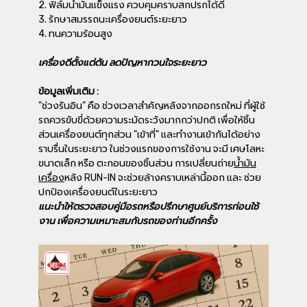
2. ฟิล์มน้ำมันแข็งแรง ควบคุมคราบสกปรกได้ดี
3. รักษาสมรรถนะเครื่องยนต์ระยะยาว
4. ทนความร้อนสูง
เครื่องดีตั้งแต่ต้น ลดปัญหากวนใจระยะยาว
ข้อมูลเพิ่มเติม :
"ช่วงรันอิน" คือ ช่วงเวลาสำคัญหลังจากออกรถใหม่ ที่ผู้ใช้
รถควรขับขี่ด้วยความระมัดระวังมากกว่าปกติ เพื่อให้ชิ้น
ส่วนเครื่องยนต์ทุกส่วน "เข้าที่" และทำงานเข้ากันได้อย่าง
ราบรื่นในระยะยาว ในช่วงแรกของการใช้งาน จะมี เศษโลหะ
ขนาดเล็ก หรือ ตะกอนของชิ้นส่วน การเปลี่ยนถ่าย
น้ำมัน
เครื่อง
หลัง RUN-IN จะช่วยล้างคราบเหล่านี้ออก และ ช่วย
ปกป้องเครื่องยนต์ในระยะยาว
แนะนำให้ตรวจสอบคู่มือรถหรือปรึกษาศูนย์บริการก่อนใช้
งาน เพื่อความเหมาะสมกับรถของท่านอีกครั้ง