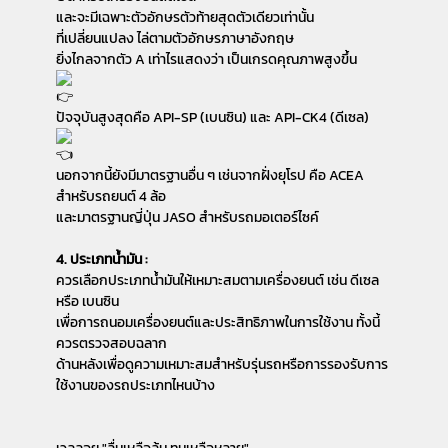
และจะมีเฉพาะตัวอักษรตัวท้ายสุดตัวเดียวเท่านั้น
ที่เปลี่ยนแปลง ไล่ตามตัวอักษรภาษาอังกฤษ
ยิ่งไกลจากตัว A เท่าไรแสดงว่า เป็นเกรดคุณภาพสูงขึ้น
ปัจจุบันสูงสุดคือ API-SP (เบนซิน) และ API-CK4 (ดีเซล)
นอกจากนี้ยังมีมาตรฐานอื่น ๆ เช่นจากฝั่งยุโรป คือ ACEA
สำหรับรถยนต์ 4 ล้อ
และมาตรฐานญี่ปุ่น JASO สำหรับรถมอเตอร์ไซค์
4. ประเภทน้ำมัน :
ควรเลือกประเภทน้ำมันให้เหมาะสมตามเครื่องยนต์ เช่น ดีเซล
หรือ เบนซิน
เพื่อการถนอมเครื่องยนต์และประสิทธิภาพในการใช้งาน ทั้งนี้
ควรตรวจสอบฉลาก
ด้านหลังเพื่อดูความเหมาะสมสำหรับรุ่นรถหรือการรองรับการ
ใช้งานของรถประเภทไหนบ้าง